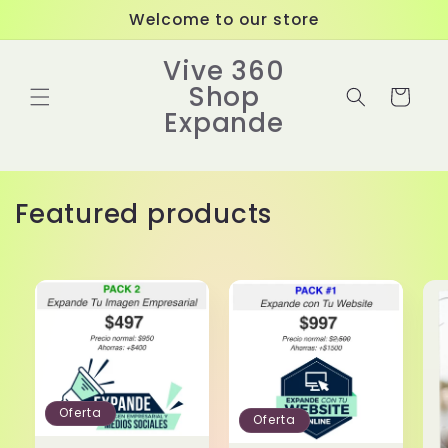
Ir
Welcome to our store
directamente
al contenido
Vive 360
Shop
Carrito
Expande
Featured products
Oferta
Oferta