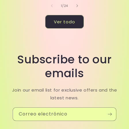
de
1
/
24
Ver todo
Subscribe to our
emails
Join our email list for exclusive offers and the
latest news.
Correo electrónico