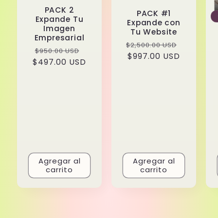
PACK 2
PACK #1
Expande Tu
Expande con
Imagen
Tu Website
Empresarial
Precio
Precio
$2,500.00 USD
Precio
Precio
$950.00 USD
habitual
$997.00 USD
de
$497.00 USD
habitual
de
oferta
oferta
Agregar al
Agregar al
carrito
carrito